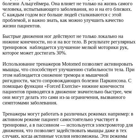
тренажеров
болезни Альцгеймера. Она влияет не только на жизнь самого
Motomed
человека, испытывающего заболевания, но и на его близких.
С каждым годом все больше людей сталкиваются с этой
при
проблемой, и важно знать, как можно улучшить качество
болезни
жизни пациентов.
Паркинсона
Быстрые движения ног действуют не только локально на
нижние конечности, но и на все тело. В результате регулярных
улучшает
тренировок наблюдается улучшение мелкой моторики рук,
мелкую
которое может достигать 30%.
моторику
Использование тренажеров Motomed позволяет активировать
рук
мышцы, что способствует улучшению стабильности тела. При
этом наблюдается снижение тремора и мышечной
на
ригидности, часто сопровождающих болезни Паркинсона. С
30%
помощью функции «Forced Exercise» нижние конечности
пациентов приводятся в движение значительно быстрее, чем
они могут делать это сами из-за ограничения, вызванного
симптомами заболевания.
Тренажеры могут работать в различных режимах например: в
активном режиме пациент самостоятельно участвует в
тренировке, а в пассивном — используется электромотор для
движения, что позволяет задействовать мышцы даже в тех
случаях, когда активные усилия невозможны. Эти режимы